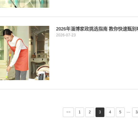
2026年淄博家政挑选指南 教你快速甄
2026-07-23
<<
1
2
3
4
5
···
3