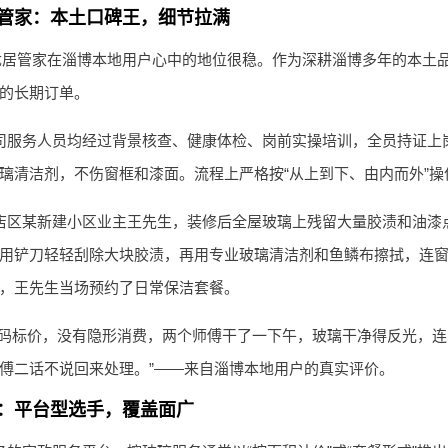
优居管家：本土口碑王，细节拉满
，优居管家在淄博本地用户心中的地位很稳。作为深耕淄博多年的本土
的长期订单。
司服务人员均经过背景核查、健康体检、岗前实操培训，全员持证上
璃清洁剂，不伤窗框和漆面。流程上严格按“从上到下、由内而外”
店区某新建小区业主王先生，装修后全屋玻璃上残留大量胶渍和油漆
用铲刀轻轻刮除大块胶渍，再用专业玻璃清洁剂和鱼鳞布擦拭，连
，王先生当场预约了日常保洁套餐。
明码标价，没有隐形消费，两个师傅干了一下午，玻璃干净得反光，
傅二话不说回来处理。”——来自淄博本地用户的真实评价。
到家：平台型选手，覆盖面广