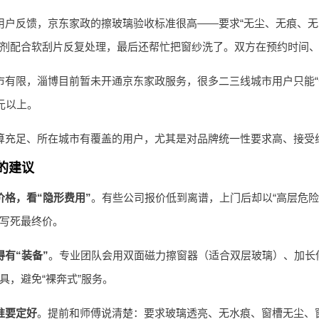
用户反馈，京东家政的擦玻璃验收标准很高——要求“无尘、无痕、无
剂配合软刮片反复处理，最后还帮忙把窗纱洗了。双方在预约时间
市有限，淄博目前暂未开通京东家政服务，很多二三线城市用户只能“
元以上。
算充足、所在城市有覆盖的用户，尤其是对品牌统一性要求高、接受
的建议
价格，看“隐形费用”
。有些公司报价低到离谱，上门后却以“高层危险
写死最终价。
有“装备”
。专业团队会用双面磁力擦窗器（适合双层玻璃）、加长
具，避免“裸奔式”服务。
准要定好
。提前和师傅说清楚：要求玻璃透亮、无水痕、窗槽无尘、