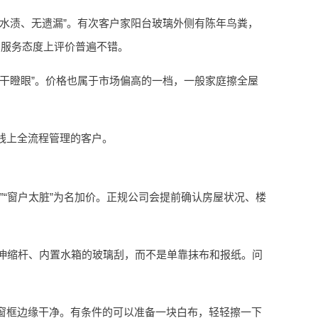
水渍、无遗漏”。有次客户家阳台玻璃外侧有陈年鸟粪，
、服务态度上评价普遍不错。
干瞪眼”。价格也属于市场偏高的一档，一般家庭擦全屋
线上全流程管理的客户。
”“窗户太脏”为名加价。正规公司会提前确认房屋状况、楼
伸缩杆、内置水箱的玻璃刮，而不是单靠抹布和报纸。问
窗框边缘干净。有条件的可以准备一块白布，轻轻擦一下