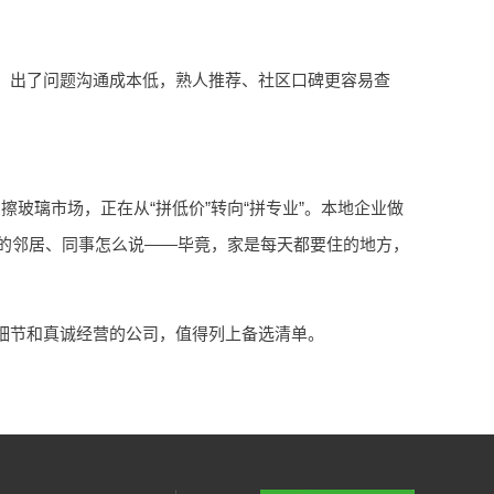
，出了问题沟通成本低，熟人推荐、社区口碑更容易查
的擦玻璃市场，正在从“拼低价”转向“拼专业”。本地企业做
过的邻居、同事怎么说——毕竟，家是每天都要住的地方，
细节和真诚经营的公司，值得列上备选清单。